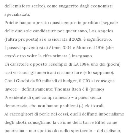
dell’emisfero scelto), come suggerito dagli economisti
specializzati.
Poiché hanno operato quasi sempre in perdita: il segnale
delle due sole candidature per quest’anno, Los Angeles
(l’altra proposta) si è assicurata il 2028, è significativo.
I passivi spaventosi di Atene 2004 e Montreal 1976 (che
costò otto volte la cifra stimata..) insegnano.
Di carattere opposto l’esempio di LA 1984, uno dei (pochi)
casi virtuosi: gli americani ci sanno fare (e lo sappiamo).
Con i Giochi da 50 miliardi di budget, il CIO si consegna
invece – definitivamente: Thomas Bach è il (primo)
Presidente di quel compromesso – a paesi senza
democrazia, che non hanno problemi (..) elettorali.
Ai raccoglitori di perle nei cessi, quelli dell’anti imperialismo
degli idioti, consigliamo la visione della torre Eiffel come
panorama – uno spettacolo nello spettacolo – del ciclismo,