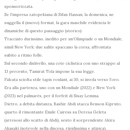
sponsorizzata.
Se l’impresa zatopekiana di Sifan Hassan, la domenica, ne
suggella il (nuovo) format, la gara maschile evidenzia le
dinamiche di questo passaggio (storico).
Tracciato durissimo, inedito per un’Olimpiade o un Mondiale,
simil New York: due salite spaccano la corsa, affrontata
subito a ritmo folle.
Sul secondo dislivello, una cote ciclistica con uno strappo al
13 percento, Tamirat Tola impone la sua legge.
Falcata sciolta stile tapis roulant, ai 30, si invola verso l’oro.
Era alla partenza, uno con un Mondiale (2022) e New York
(2023) nel palmarès, per il forfeit di Sisay Lemma.
Dietro, a debita distanza, Bashir Abdi stacca Benson Kipruto,
quarto il rimontante Emile Cairess su Deresa Geleta
(arresosi allo scatto di Abdi), sesto il sorprendente Akira
Akasaki (notevole nella discesa, ripidissima e atipica).