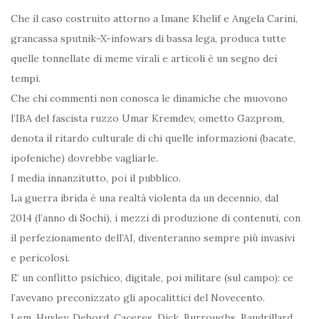
Che il caso costruito attorno a Imane Khelif e Angela Carini,
grancassa sputnik-X-infowars di bassa lega, produca tutte
quelle tonnellate di meme virali e articoli è un segno dei
tempi.
Che chi commenti non conosca le dinamiche che muovono
l’IBA del fascista ruzzo Umar Kremdev, ometto Gazprom,
denota il ritardo culturale di chi quelle informazioni (bacate,
ipofeniche) dovrebbe vagliarle.
I media innanzitutto, poi il pubblico.
La guerra ibrida è una realtà violenta da un decennio, dal
2014 (l’anno di Sochi), i mezzi di produzione di contenuti, con
il perfezionamento dell’AI, diventeranno sempre più invasivi
e pericolosi.
E’ un conflitto psichico, digitale, poi militare (sul campo): ce
l’avevano preconizzato gli apocalittici del Novecento.
Lem, Huxley, Debord, Caceres, Dick, Burroughs, Baudrillard.