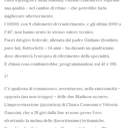
Faith Kipyegon e Sifan Hassan), l’ultimo chilometro, esprime
una qualità – nel cambio di ritmo – che potrebbe farla
migliorare ulteriormente.
I 10000, con 9 chilometri di trasferimento, e gli ultimi 1000 a
2’43”, non hanno avuto lo stesso valore tecnico.
Fuori dal giro federale, allenata dal padre Giuliano (fondista
pure lui), Battocletti – 24 anni – ha davanti un quadriennio
dove diventerà l’europea di riferimento della specialità.
E chissà cosa combinerebbe, programmandosi, sui 42 e 195.
17
C’è qualcosa di romanzesco, avventuroso, nella sincronicità –
opposta (ma non troppo) – delle due Madison azzurre.
L’improvvisazione (jazzistica) di Chiara Consonni e Vittoria
Guazzini, che a 28 giri dalla fine si sono prese l’oro
sfruttando la melina delle (favoritissime) britanniche.