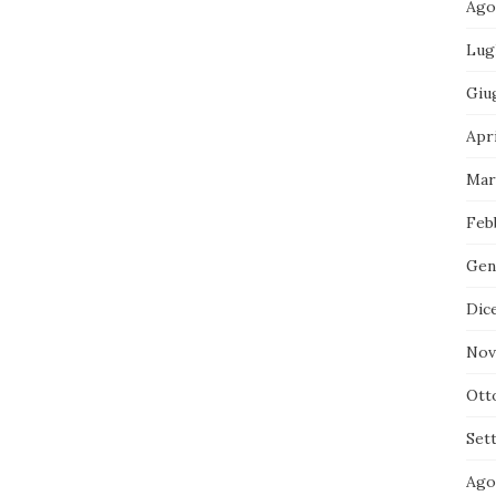
Ago
Lug
Giu
Apr
Mar
Feb
Gen
Dic
Nov
Ott
Set
Ago