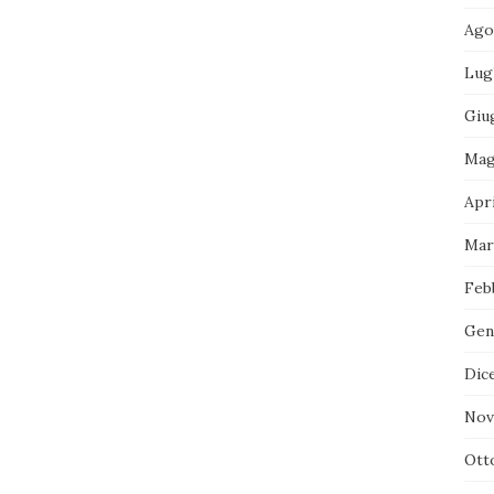
Ago
Lug
Giu
Mag
Apri
Mar
Feb
Gen
Dic
Nov
Ott