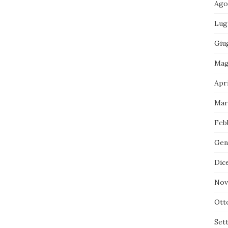
Ago
Lug
Giu
Mag
Apri
Mar
Feb
Gen
Dic
Nov
Ott
Set