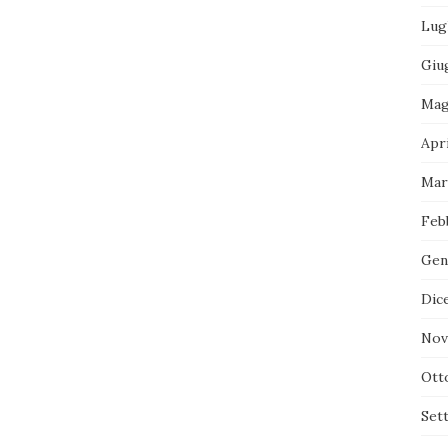
Lug
Giu
Mag
Apr
Mar
Feb
Gen
Dic
Nov
Ott
Set