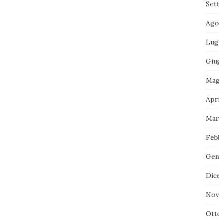
Set
Ago
Lug
Giu
Mag
Apri
Mar
Feb
Gen
Dic
Nov
Ott