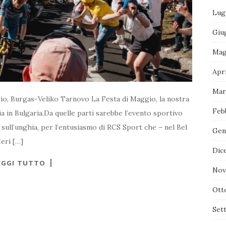
Lug
Giu
Mag
Apr
Mar
 Burgas-Veliko Tarnovo La Festa di Maggio, la nostra
Feb
ia in Bulgaria.Da quelle parti sarebbe l’evento sportivo
 sull’unghia, per l’entusiasmo di RCS Sport che – nel Bel
Gen
Ieri […]
Dic
EGGI TUTTO
Nov
Ott
Set