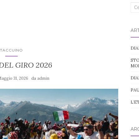
Cer
nel
blo
ART
DIA
TACCUINO
STO
DEL GIRO 2026
MO
DIA
da
aggio 31, 2026
admin
PAU
L’E
ARC