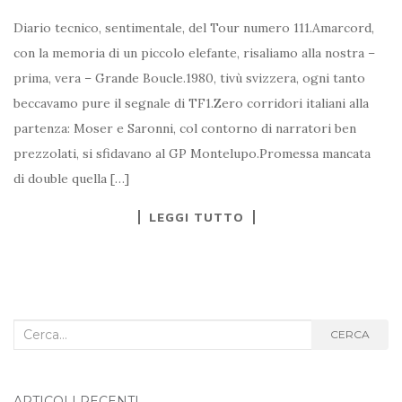
Diario tecnico, sentimentale, del Tour numero 111.Amarcord,
con la memoria di un piccolo elefante, risaliamo alla nostra –
prima, vera – Grande Boucle.1980, tivù svizzera, ogni tanto
beccavamo pure il segnale di TF1.Zero corridori italiani alla
partenza: Moser e Saronni, col contorno di narratori ben
prezzolati, si sfidavano al GP Montelupo.Promessa mancata
di double quella […]
LEGGI TUTTO
Cerca
CERCA
nel
blog:
ARTICOLI RECENTI