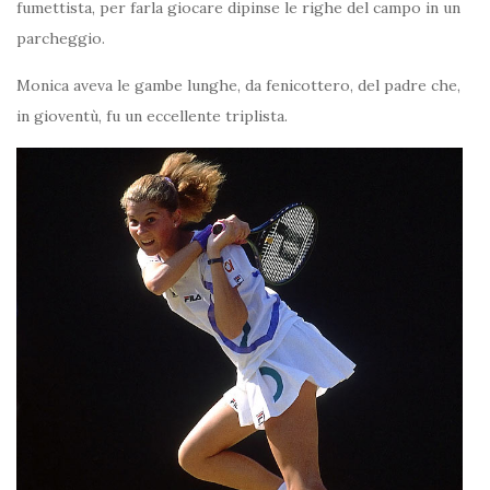
fumettista, per farla giocare dipinse le righe del campo in un
parcheggio.
Monica aveva le gambe lunghe, da fenicottero, del padre che,
in gioventù, fu un eccellente triplista.