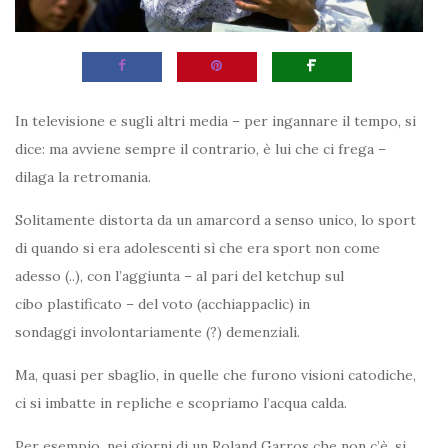
In televisione e sugli altri media – per ingannare il tempo, si
dice: ma avviene sempre il contrario, è lui che ci frega –
dilaga la retromania.
Solitamente distorta da un amarcord a senso unico, lo sport
di quando si era adolescenti sì che era sport non come
adesso (..), con l’aggiunta – al pari del ketchup sul
cibo plastificato – del voto (acchiappaclic) in
sondaggi involontariamente (?) demenziali.
Ma, quasi per sbaglio, in quelle che furono visioni catodiche,
ci si imbatte in repliche e scopriamo l’acqua calda.
Per esempio, nei giorni di un Roland Garros che non c’è, si