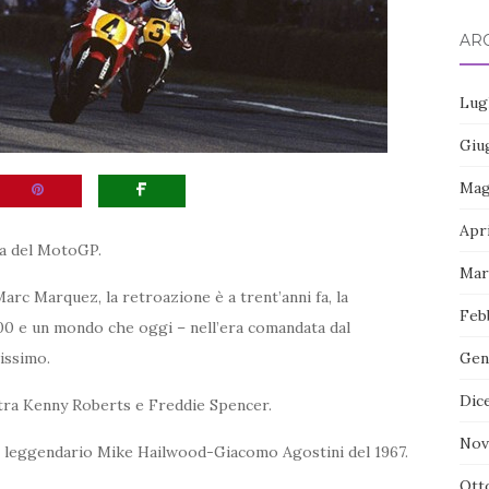
ARC
Lug
Giu
Mag
Apr
ata del MotoGP.
Mar
arc Marquez, la retroazione è a trent’anni fa, la
Feb
00 e un mondo che oggi – nell’era comandata dal
issimo.
Gen
Dic
lo tra Kenny Roberts e Freddie Spencer.
Nov
il leggendario Mike Hailwood-Giacomo Agostini del 1967.
Ott