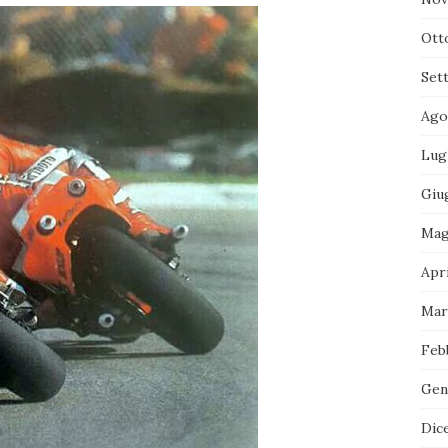
Ott
Set
Ago
Lug
Giu
Mag
Apri
Mar
Feb
Gen
Dic