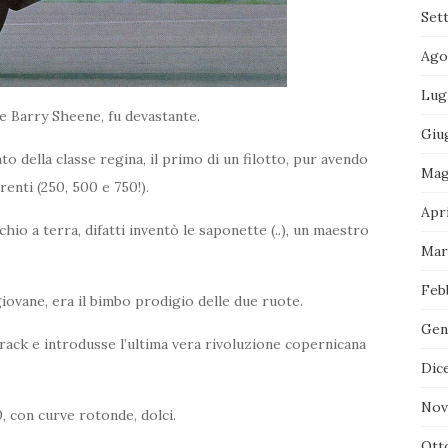
Set
Ago
Lug
e Barry Sheene, fu devastante.
Giu
dato della classe regina, il primo di un filotto, pur avendo
Mag
enti (250, 500 e 750!).
Apr
chio a terra, difatti inventò le saponette (..), un maestro
Mar
Feb
 giovane, era il bimbo prodigio delle due ruote.
Gen
 track e introdusse l’ultima vera rivoluzione copernicana
Dic
Nov
0, con curve rotonde, dolci.
Ott