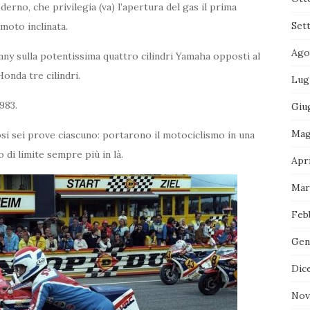
derno, che privilegia (va) l’apertura del gas il prima
Set
moto inclinata.
Ago
enny sulla potentissima quattro cilindri Yamaha opposti al
Honda tre cilindri.
Lug
983.
Giu
Mag
si sei prove ciascuno: portarono il motociclismo in una
di limite sempre più in là.
Apri
Mar
Feb
Gen
Dic
Nov