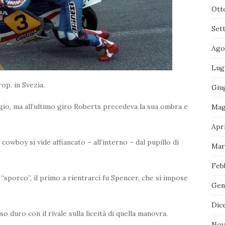
Ott
Set
Ago
Lug
op, in Svezia.
Giu
ggio, ma all’ultimo giro Roberts precedeva la sua ombra e
Mag
Apri
l cowboy si vide affiancato – all’interno – dal pupillo di
Mar
Feb
“sporco”, il primo a rientrarci fu Spencer, che si impose
Gen
Dic
o duro con il rivale sulla liceità di quella manovra.
Nov