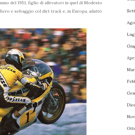
anno del 1951, figlio di allevatori in quel di Modesto
Set
iero e selvaggio col dirt track e, in Europa, adattò
Ago
Lug
Giu
Apr
Mar
Feb
Gen
Dic
Nov
Ott