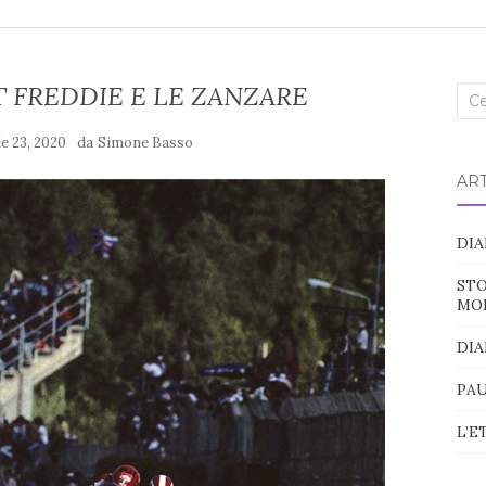
T FREDDIE E LE ZANZARE
Cer
nel
da
le 23, 2020
Simone Basso
blo
ART
DIA
STO
MO
DIA
PAU
L’E