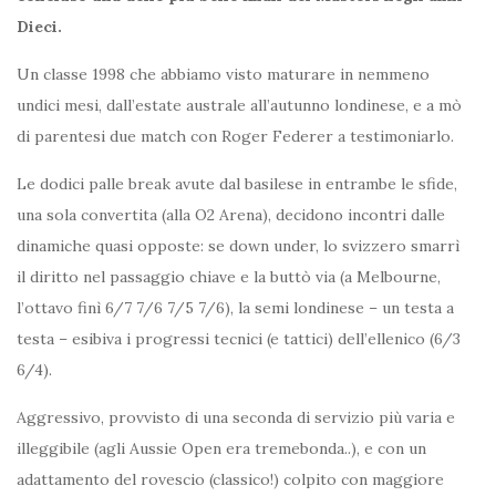
Dieci.
Un classe 1998 che abbiamo visto maturare in nemmeno
undici mesi, dall’estate australe all’autunno londinese, e a mò
di parentesi due match con Roger Federer a testimoniarlo.
Le dodici palle break avute dal basilese in entrambe le sfide,
una sola convertita (alla O2 Arena), decidono incontri dalle
dinamiche quasi opposte: se down under, lo svizzero smarrì
il diritto nel passaggio chiave e la buttò via (a Melbourne,
l’ottavo finì 6/7 7/6 7/5 7/6), la semi londinese – un testa a
testa – esibiva i progressi tecnici (e tattici) dell’ellenico (6/3
6/4).
Aggressivo, provvisto di una seconda di servizio più varia e
illeggibile (agli Aussie Open era tremebonda..), e con un
adattamento del rovescio (classico!) colpito con maggiore