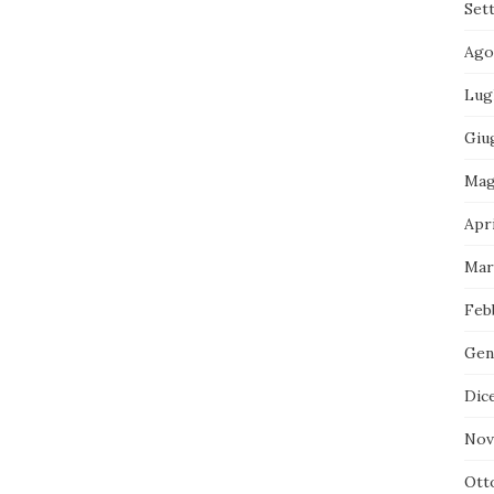
Set
Ago
Lug
Giu
Mag
Apri
Mar
Feb
Gen
Dic
Nov
Ott