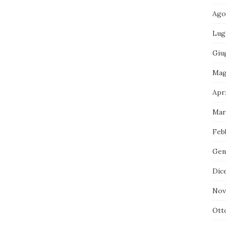
Ago
Lug
Giu
Mag
Apri
Mar
Feb
Gen
Dic
Nov
Ott