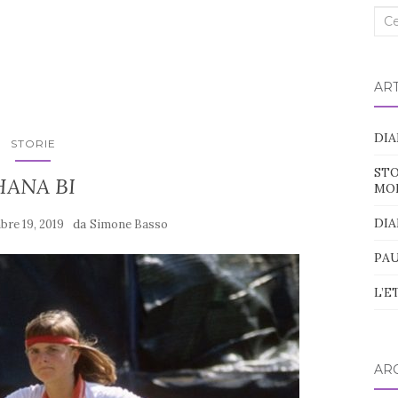
Cer
nel
blo
ART
DIA
STORIE
STO
HANA BI
MO
DIA
da
bre 19, 2019
Simone Basso
PAU
L’E
ARC