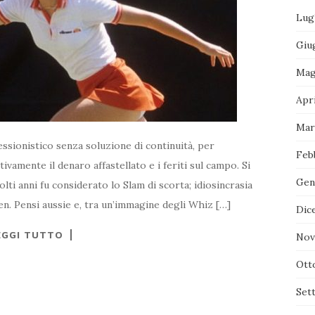
Lug
Giu
Mag
Apr
Mar
essionistico senza soluzione di continuità, per
Feb
vamente il denaro affastellato e i feriti sul campo. Si
Gen
olti anni fu considerato lo Slam di scorta; idiosincrasia
en. Pensi aussie e, tra un’immagine degli Whiz […]
Dic
EGGI TUTTO
Nov
Ott
Set