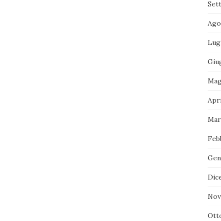
Set
Ago
Lug
Giu
Mag
Apri
Mar
Feb
Gen
Dic
Nov
Ott