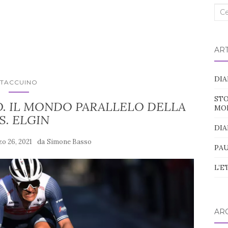
Cer
nel
blo
ART
DIA
TACCUINO
STO
. IL MONDO PARALLELO DELLA
MO
IS. ELGIN
DIA
da
o 26, 2021
Simone Basso
PAU
L’E
ARC