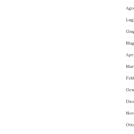
Ago
Lug
Giu
Mag
Apri
Mar
Feb
Gen
Dic
Nov
Ott