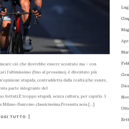
Lug
Giu
Mag
Apr
Mar
Feb
lineare ciò che dovrebbe essere scontato ma – con
ari l’ultimissimo (fino al prossimo), è diventato più
Gen
opinione stupida, contraddetta dalla realtà (che esiste,
Dic
nta parte integrante del
mo fottuti.E troppo stupidi, senza cultura, per capirlo. 1
Nov
na Milano-Sanremo classicissima.Presunta noia […]
Ott
EGGI TUTTO
Set