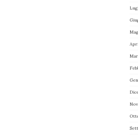
Lug
Giu
Mag
Apr
Mar
Feb
Gen
Dic
Nov
Ott
Set