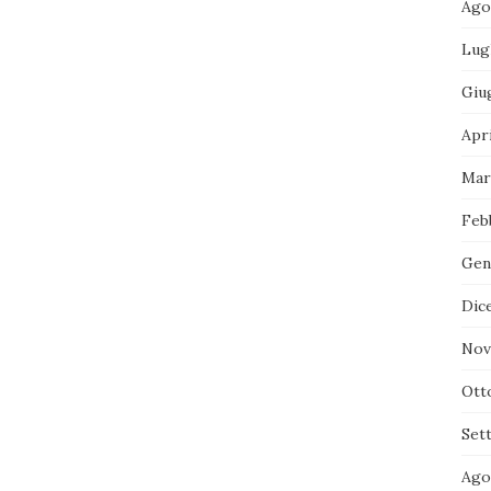
Ago
Lug
Giu
Apr
Mar
Feb
Gen
Dic
Nov
Ott
Set
Ago