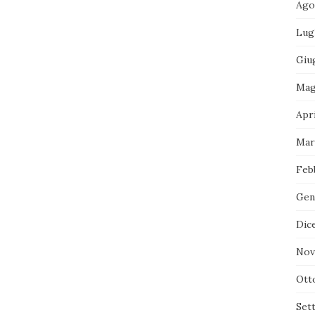
Ago
Lug
Giu
Mag
Apri
Mar
Feb
Gen
Dic
Nov
Ott
Set