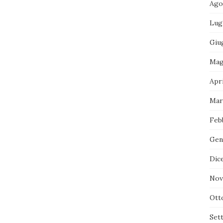
Ago
Lug
Giu
Mag
Apri
Mar
Feb
Gen
Dic
Nov
Ott
Set