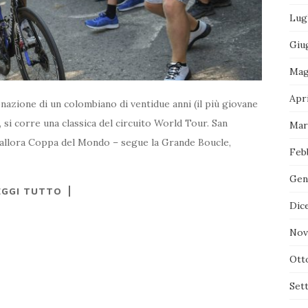
Lug
Giu
Mag
Apr
nazione di un colombiano di ventidue anni (il più giovane
 si corre una classica del circuito World Tour. San
Mar
ll’allora Coppa del Mondo – segue la Grande Boucle,
Feb
Gen
EGGI TUTTO
Dic
Nov
Ott
Set