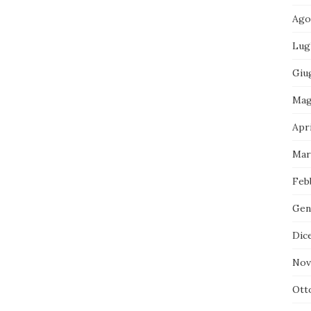
Ago
Lug
Giu
Mag
Apri
Mar
Feb
Gen
Dic
Nov
Ott