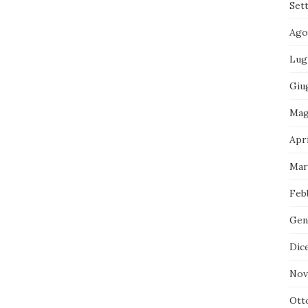
Set
Ago
Lug
Giu
Mag
Apri
Mar
Feb
Gen
Dic
Nov
Ott