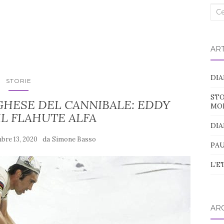
Cer
nel
blo
ART
DIA
STORIE
STO
GHESE DEL CANNIBALE: EDDY
MO
IL FLAHUTE ALFA
DIA
da
re 13, 2020
Simone Basso
PAU
L’E
ARC