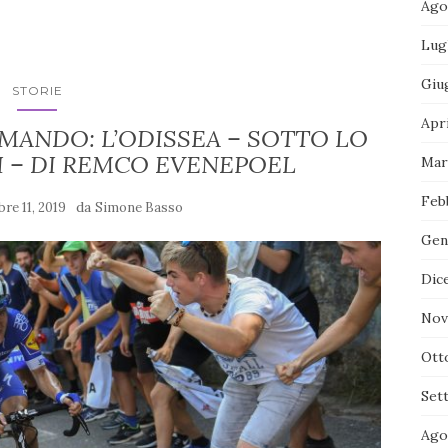
Ago
Lug
Giu
STORIE
Apr
OMANDO: L’ODISSEA – SOTTO LO
I – DI REMCO EVENEPOEL
Mar
Feb
da
re 11, 2019
Simone Basso
Gen
Dic
Nov
Ott
Set
Ago