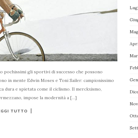
Lug
Giu
Mag
Apr
Mar
Feb
 pochissimi gli sportivi di successo che possono
Gen
ngono in mente Edwin Moses e Toni Sailer: campionissimo
ca dura e spietata come il ciclismo. Il merckxismo,
Dic
rmezzano, impose la modernità a […]
Nov
EGGI TUTTO
Ott
Set