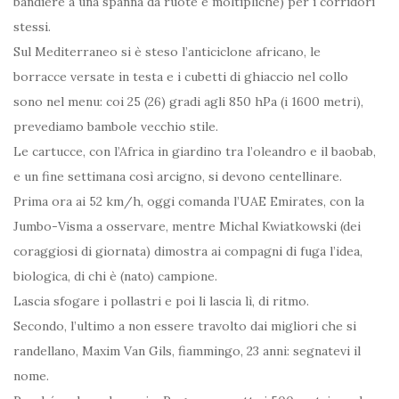
bandiere a una spanna da ruote e moltipliche) per i corridori
stessi.
Sul Mediterraneo si è steso l’anticiclone africano, le
borracce versate in testa e i cubetti di ghiaccio nel collo
sono nel menu: coi 25 (26) gradi agli 850 hPa (i 1600 metri),
prevediamo bambole vecchio stile.
Le cartucce, con l’Africa in giardino tra l’oleandro e il baobab,
e un fine settimana così arcigno, si devono centellinare.
Prima ora ai 52 km/h, oggi comanda l’UAE Emirates, con la
Jumbo-Visma a osservare, mentre Michal Kwiatkowski (dei
coraggiosi di giornata) dimostra ai compagni di fuga l’idea,
biologica, di chi è (nato) campione.
Lascia sfogare i pollastri e poi li lascia lì, di ritmo.
Secondo, l’ultimo a non essere travolto dai migliori che si
randellano, Maxim Van Gils, fiammingo, 23 anni: segnatevi il
nome.