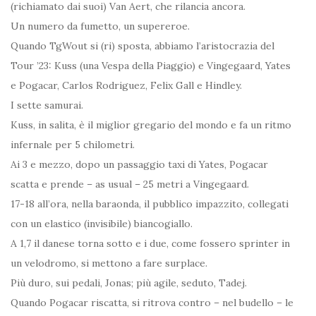
(richiamato dai suoi) Van Aert, che rilancia ancora.
Un numero da fumetto, un supereroe.
Quando TgWout si (ri) sposta, abbiamo l’aristocrazia del
Tour ’23: Kuss (una Vespa della Piaggio) e Vingegaard, Yates
e Pogacar, Carlos Rodriguez, Felix Gall e Hindley.
I sette samurai.
Kuss, in salita, è il miglior gregario del mondo e fa un ritmo
infernale per 5 chilometri.
Ai 3 e mezzo, dopo un passaggio taxi di Yates, Pogacar
scatta e prende – as usual – 25 metri a Vingegaard.
17-18 all’ora, nella baraonda, il pubblico impazzito, collegati
con un elastico (invisibile) biancogiallo.
A 1,7 il danese torna sotto e i due, come fossero sprinter in
un velodromo, si mettono a fare surplace.
Più duro, sui pedali, Jonas; più agile, seduto, Tadej.
Quando Pogacar riscatta, si ritrova contro – nel budello – le