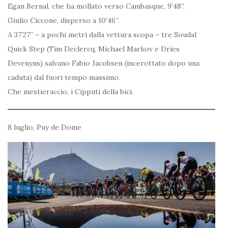
Egan Bernal, che ha mollato verso Cambasque, 9’48”.
Giulio Ciccone, disperso a 10’46”.
A 37’27” – a pochi metri dalla vettura scopa – tre Soudal
Quick Step (Tim Declercq, Michael Markov e Dries
Devenyns) salvano Fabio Jacobsen (incerottato dopo una
caduta) dal fuori tempo massimo.
Che mestieraccio, i Cipputi della bici.
8 luglio, Puy de Dome