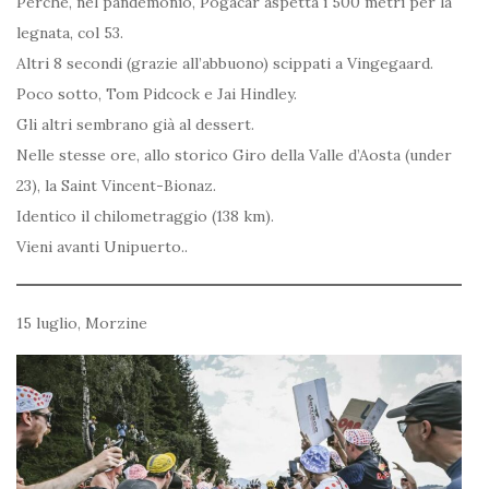
Perché, nel pandemonio, Pogacar aspetta i 500 metri per la
legnata, col 53.
Altri 8 secondi (grazie all’abbuono) scippati a Vingegaard.
Poco sotto, Tom Pidcock e Jai Hindley.
Gli altri sembrano già al dessert.
Nelle stesse ore, allo storico Giro della Valle d’Aosta (under
23), la Saint Vincent-Bionaz.
Identico il chilometraggio (138 km).
Vieni avanti Unipuerto..
15 luglio, Morzine