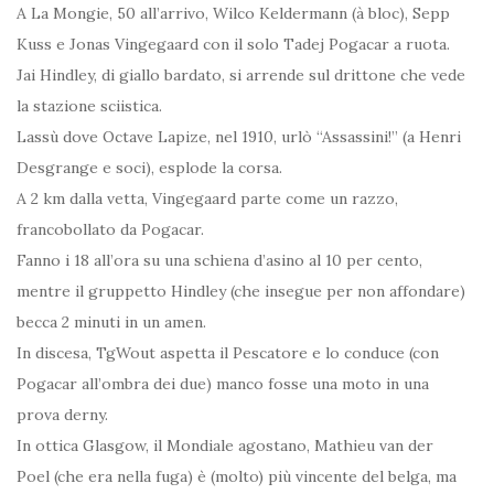
A La Mongie, 50 all’arrivo, Wilco Keldermann (à bloc), Sepp
Kuss e Jonas Vingegaard con il solo Tadej Pogacar a ruota.
Jai Hindley, di giallo bardato, si arrende sul drittone che vede
la stazione sciistica.
Lassù dove Octave Lapize, nel 1910, urlò “Assassini!” (a Henri
Desgrange e soci), esplode la corsa.
A 2 km dalla vetta, Vingegaard parte come un razzo,
francobollato da Pogacar.
Fanno i 18 all’ora su una schiena d’asino al 10 per cento,
mentre il gruppetto Hindley (che insegue per non affondare)
becca 2 minuti in un amen.
In discesa, TgWout aspetta il Pescatore e lo conduce (con
Pogacar all’ombra dei due) manco fosse una moto in una
prova derny.
In ottica Glasgow, il Mondiale agostano, Mathieu van der
Poel (che era nella fuga) è (molto) più vincente del belga, ma