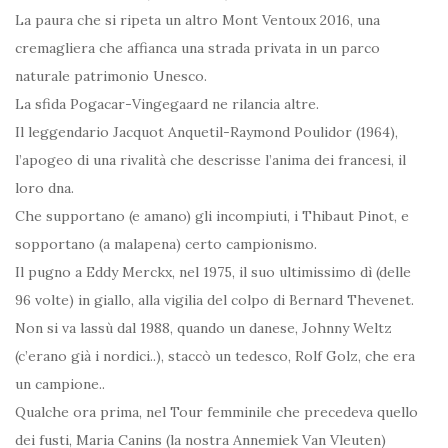
La paura che si ripeta un altro Mont Ventoux 2016, una
cremagliera che affianca una strada privata in un parco
naturale patrimonio Unesco.
La sfida Pogacar-Vingegaard ne rilancia altre.
Il leggendario Jacquot Anquetil-Raymond Poulidor (1964),
l’apogeo di una rivalità che descrisse l’anima dei francesi, il
loro dna.
Che supportano (e amano) gli incompiuti, i Thibaut Pinot, e
sopportano (a malapena) certo campionismo.
Il pugno a Eddy Merckx, nel 1975, il suo ultimissimo dì (delle
96 volte) in giallo, alla vigilia del colpo di Bernard Thevenet.
Non si va lassù dal 1988, quando un danese, Johnny Weltz
(c’erano già i nordici..), staccò un tedesco, Rolf Golz, che era
un campione..
Qualche ora prima, nel Tour femminile che precedeva quello
dei fusti, Maria Canins (la nostra Annemiek Van Vleuten)