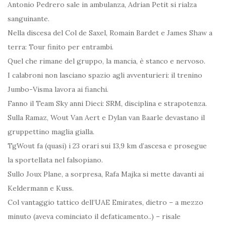
Antonio Pedrero sale in ambulanza, Adrian Petit si rialza
sanguinante.
Nella discesa del Col de Saxel, Romain Bardet e James Shaw a
terra: Tour finito per entrambi.
Quel che rimane del gruppo, la mancia, è stanco e nervoso.
I calabroni non lasciano spazio agli avventurieri: il trenino
Jumbo-Visma lavora ai fianchi.
Fanno il Team Sky anni Dieci: SRM, disciplina e strapotenza.
Sulla Ramaz, Wout Van Aert e Dylan van Baarle devastano il
gruppettino maglia gialla.
TgWout fa (quasi) i 23 orari sui 13,9 km d’ascesa e prosegue
la sportellata nel falsopiano.
Sullo Joux Plane, a sorpresa, Rafa Majka si mette davanti ai
Keldermann e Kuss.
Col vantaggio tattico dell’UAE Emirates, dietro – a mezzo
minuto (aveva cominciato il defaticamento..) – risale