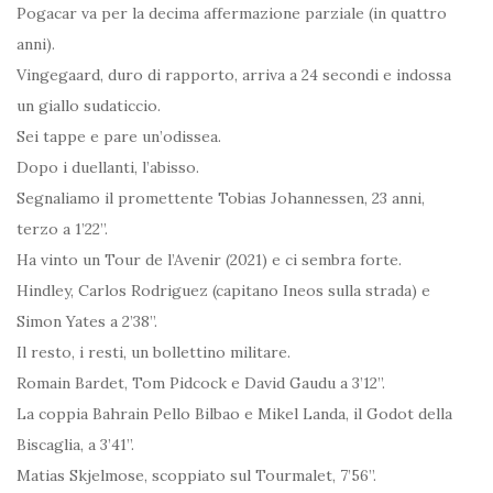
Pogacar va per la decima affermazione parziale (in quattro
anni).
Vingegaard, duro di rapporto, arriva a 24 secondi e indossa
un giallo sudaticcio.
Sei tappe e pare un’odissea.
Dopo i duellanti, l’abisso.
Segnaliamo il promettente Tobias Johannessen, 23 anni,
terzo a 1’22”.
Ha vinto un Tour de l’Avenir (2021) e ci sembra forte.
Hindley, Carlos Rodriguez (capitano Ineos sulla strada) e
Simon Yates a 2’38”.
Il resto, i resti, un bollettino militare.
Romain Bardet, Tom Pidcock e David Gaudu a 3’12”.
La coppia Bahrain Pello Bilbao e Mikel Landa, il Godot della
Biscaglia, a 3’41”.
Matias Skjelmose, scoppiato sul Tourmalet, 7’56”.