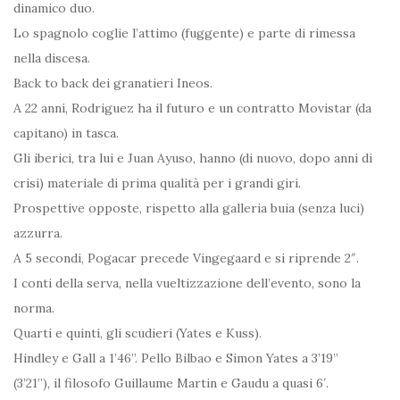
dinamico duo.
Lo spagnolo coglie l’attimo (fuggente) e parte di rimessa
nella discesa.
Back to back dei granatieri Ineos.
A 22 anni, Rodriguez ha il futuro e un contratto Movistar (da
capitano) in tasca.
Gli iberici, tra lui e Juan Ayuso, hanno (di nuovo, dopo anni di
crisi) materiale di prima qualità per i grandi giri.
Prospettive opposte, rispetto alla galleria buia (senza luci)
azzurra.
A 5 secondi, Pogacar precede Vingegaard e si riprende 2″.
I conti della serva, nella vueltizzazione dell’evento, sono la
norma.
Quarti e quinti, gli scudieri (Yates e Kuss).
Hindley e Gall a 1’46”. Pello Bilbao e Simon Yates a 3’19”
(3’21”), il filosofo Guillaume Martin e Gaudu a quasi 6′.