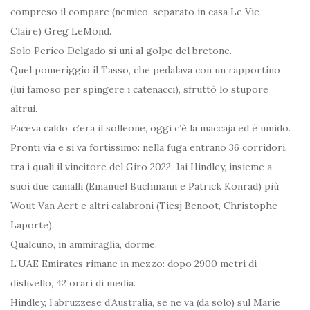
compreso il compare (nemico, separato in casa Le Vie
Claire) Greg LeMond.
Solo Perico Delgado si unì al golpe del bretone.
Quel pomeriggio il Tasso, che pedalava con un rapportino
(lui famoso per spingere i catenacci), sfruttò lo stupore
altrui.
Faceva caldo, c’era il solleone, oggi c’è la maccaja ed è umido.
Pronti via e si va fortissimo: nella fuga entrano 36 corridori,
tra i quali il vincitore del Giro 2022, Jai Hindley, insieme a
suoi due camalli (Emanuel Buchmann e Patrick Konrad) più
Wout Van Aert e altri calabroni (Tiesj Benoot, Christophe
Laporte).
Qualcuno, in ammiraglia, dorme.
L’UAE Emirates rimane in mezzo: dopo 2900 metri di
dislivello, 42 orari di media.
Hindley, l’abruzzese d’Australia, se ne va (da solo) sul Marie