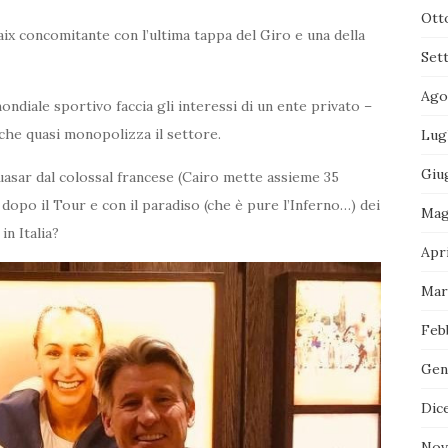
Ott
baix concomitante con l’ultima tappa del Giro e una della
Set
Ago
ndiale sportivo faccia gli interessi di un ente privato –
– che quasi monopolizza il settore.
Lug
Giu
uasar dal colossal francese (Cairo mette assieme 35
, dopo il Tour e con il paradiso (che è pure l’Inferno…) dei
Mag
in Italia?
Apri
Mar
Feb
Gen
Dic
Nov