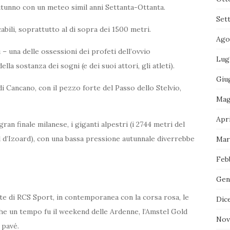
utunno con un meteo simil anni Settanta-Ottanta.
Set
bili, soprattutto al di sopra dei 1500 metri.
Ago
– una delle ossessioni dei profeti dell’ovvio
Lug
a sostanza dei sogni (e dei suoi attori, gli atleti).
Giu
di Cancano, con il pezzo forte del Passo dello Stelvio,
Mag
Apri
gran finale milanese, i giganti alpestri (i 2744 metri del
l d’Izoard), con una bassa pressione autunnale diverrebbe
Mar
Feb
Gen
rte di RCS Sport, in contemporanea con la corsa rosa, le
Dic
che un tempo fu il weekend delle Ardenne, l’Amstel Gold
Nov
 pavé.