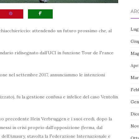
ARC
Lug
 chiacchiericcio: attendendo un futuro prossimo che, al
Giu
lendario ridisegnato dall’UCI in funzione Tour de France
Mag
Apr
ezione nel settembre 2017, annunciammo le intenzioni
Mar
Feb
izzato), fu la gestione confusa e infelice del caso Ventolin
Gen
Dic
’evo precedente Hein Verbruggen e i suoi eredi, dopo la
Nov
essi in crisi proprio dall’opposizione (ferma, dal
dell’Amaury, stavolta la Federazione Internazionale e
Ott