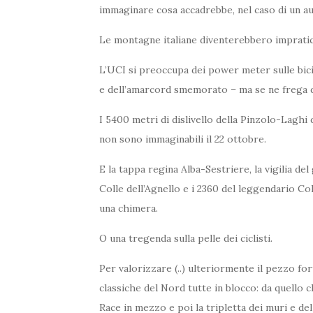
immaginare cosa accadrebbe, nel caso di un a
Le montagne italiane diventerebbero impratica
L’UCI si preoccupa dei power meter sulle bici 
e dell’amarcord smemorato – ma se ne frega dell
I 5400 metri di dislivello della Pinzolo-Laghi 
non sono immaginabili il 22 ottobre.
E la tappa regina Alba-Sestriere, la vigilia del 
Colle dell’Agnello e i 2360 del leggendario Co
una chimera.
O una tregenda sulla pelle dei ciclisti.
Per valorizzare (..) ulteriormente il pezzo fo
classiche del Nord tutte in blocco: da quello 
Race in mezzo e poi la tripletta dei muri e del