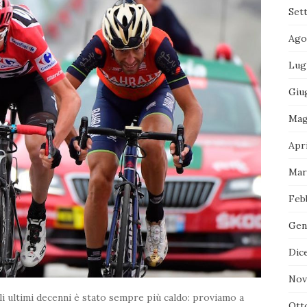
Set
Ago
Lug
Giu
Mag
Apr
Mar
Feb
Gen
Dic
Nov
li ultimi decenni è stato sempre più caldo: proviamo a
Ott