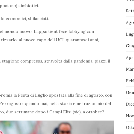
ppaiono) simbiotici.
Set
lo economici, sbilanciati.
Ago
el mondo nuovo, Lappartient fece lobbying con
Lug
orizzarlo: al nuovo capo dell’UCI, quarantasei anni,
Giu
Apr
 stagione compressa, stravolta dalla pandemia, piazzi il
Mar
Feb
Gen
remia la Festa di Luglio spostata alla fine di agosto, con
 Ferragosto: quando mai, nella storia e nel raziocinio del
Dic
ro, due settimane dopo i Campi Elisi (sic), a ottobre?
Nov
Ott