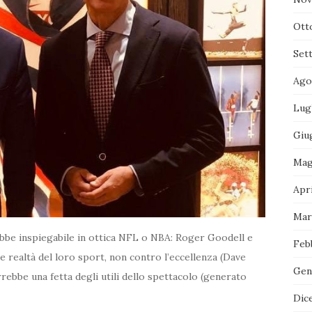
Ott
Set
Ago
Lug
Giu
Mag
Apri
Mar
ebbe inspiegabile in ottica NFL o NBA: Roger Goodell e
Feb
le realtà del loro sport, non contro l’eccellenza (Dave
Gen
rrebbe una fetta degli utili dello spettacolo (generato
Dic