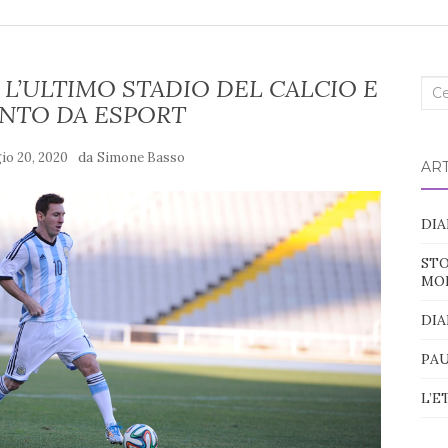
, L’ULTIMO STADIO DEL CALCIO E
Cer
ONTO DA ESPORT
nel
blo
da
o 20, 2020
Simone Basso
ART
DIA
STO
MO
DIA
PAU
L’E