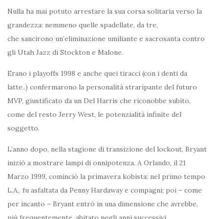
Nulla ha mai potuto arrestare la sua corsa solitaria verso la
grandezza: nemmeno quelle spadellate, da tre,
che sancirono un’eliminazione umiliante e sacrosanta contro
gli Utah Jazz di Stockton e Malone.
Erano i playoffs 1998 e anche quei tiracci (con i denti da
latte..) confermarono la personalità straripante del futuro
MVP, giustificato da un Del Harris che riconobbe subito,
come del resto Jerry West, le potenzialità infinite del
soggetto.
L’anno dopo, nella stagione di transizione del lockout, Bryant
iniziò a mostrare lampi di onnipotenza. A Orlando, il 21
Marzo 1999, cominciò la primavera kobista: nel primo tempo
L.A,. fu asfaltata da Penny Hardaway e compagni; poi – come
per incanto – Bryant entrò in una dimensione che avrebbe,
più frequentemente, abitato negli anni successivi.