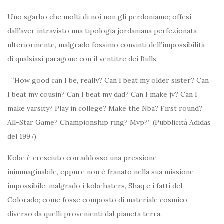
Uno sgarbo che molti di noi non gli perdoniamo; offesi
dall’aver intravisto una tipologia jordaniana perfezionata
ulteriormente, malgrado fossimo convinti dell’impossibilità
di qualsiasi paragone con il ventitre dei Bulls.
“How good can I be, really? Can I beat my older sister? Can
I beat my cousin? Can I beat my dad? Can I make jv? Can I
make varsity? Play in college? Make the Nba? First round?
All-Star Game? Championship ring? Mvp?” (Pubblicità Adidas
del 1997).
Kobe è cresciuto con addosso una pressione
inimmaginabile, eppure non è franato nella sua missione
impossibile: malgrado i kobehaters, Shaq e i fatti del
Colorado; come fosse composto di materiale cosmico,
diverso da quelli provenienti dal pianeta terra.