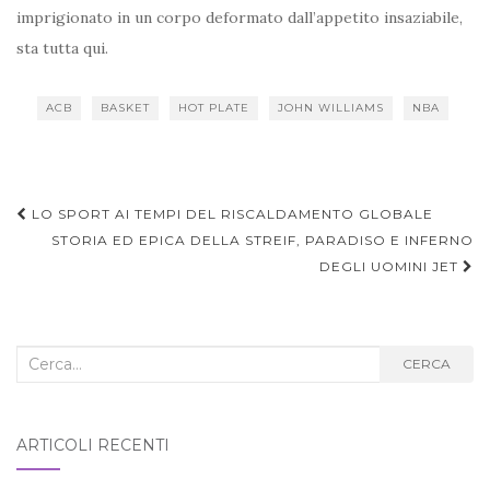
imprigionato in un corpo deformato dall’appetito insaziabile,
sta tutta qui.
ACB
BASKET
HOT PLATE
JOHN WILLIAMS
NBA
Navigazione
LO SPORT AI TEMPI DEL RISCALDAMENTO GLOBALE
articoli
STORIA ED EPICA DELLA STREIF, PARADISO E INFERNO
DEGLI UOMINI JET
Cerca
CERCA
nel
blog:
ARTICOLI RECENTI