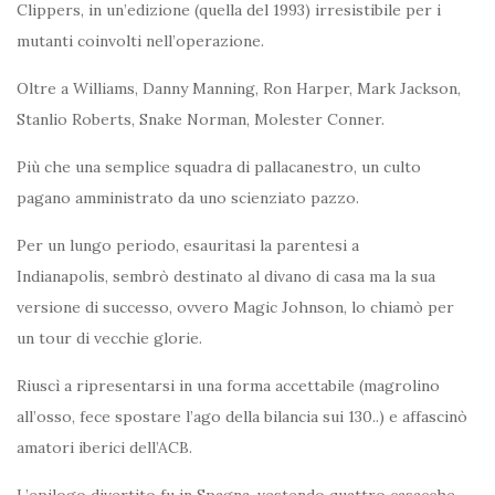
Clippers, in un’edizione (quella del 1993) irresistibile per i
mutanti coinvolti nell’operazione.
Oltre a Williams, Danny Manning, Ron Harper, Mark Jackson,
Stanlio Roberts, Snake Norman, Molester Conner.
Più che una semplice squadra di pallacanestro, un culto
pagano amministrato da uno scienziato pazzo.
Per un lungo periodo, esauritasi la parentesi a
Indianapolis, sembrò destinato al divano di casa ma la sua
versione di successo, ovvero Magic Johnson, lo chiamò per
un tour di vecchie glorie.
Riuscì a ripresentarsi in una forma accettabile (magrolino
all’osso, fece spostare l’ago della bilancia sui 130..) e affascinò
amatori iberici dell’ACB.
L’epilogo divertito fu in Spagna, vestendo quattro casacche