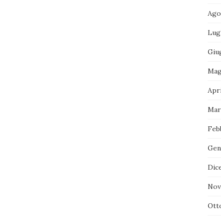
Ago
Lug
Giu
Mag
Apri
Mar
Feb
Gen
Dic
Nov
Ott