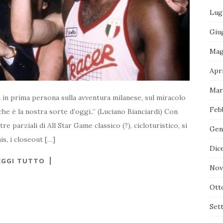
Lug
Giu
Mag
Apr
Mar
a in prima persona sulla avventura milanese, sul miracolo
Feb
e è la nostra sorte d’oggi..” (Luciano Bianciardi) Con
re parziali di All Star Game classico (?), cicloturistico, si
Gen
s, i closeout […]
Dic
EGGI TUTTO
Nov
Ott
Set