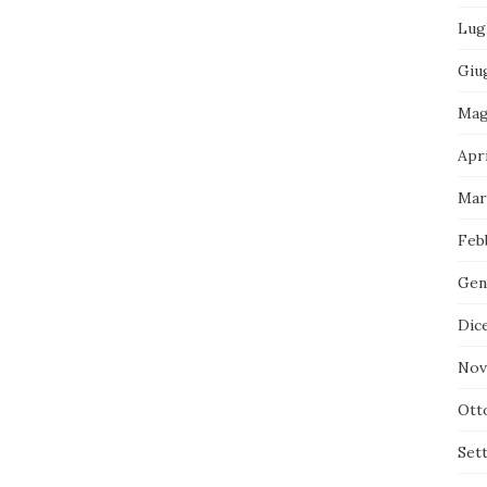
Lug
Giu
Mag
Apr
Mar
Feb
Gen
Dic
Nov
Ott
Set