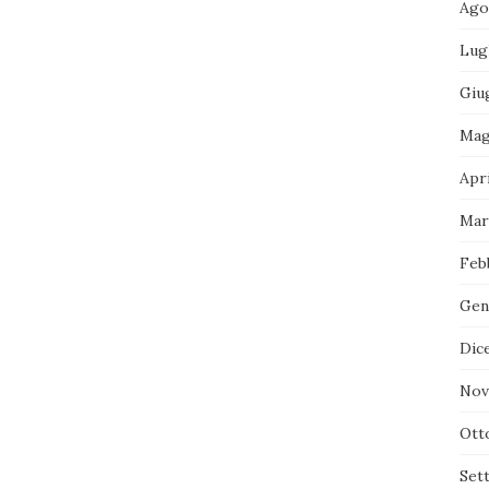
Ago
Lug
Giu
Mag
Apri
Mar
Feb
Gen
Dic
Nov
Ott
Set