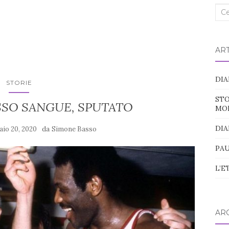
Cer
nel
blo
ART
DIA
STORIE
STO
SO SANGUE, SPUTATO
MO
DIA
da
aio 20, 2020
Simone Basso
PAU
L’E
ARC