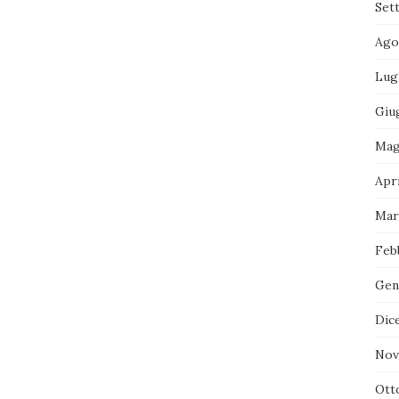
Set
Ago
Lug
Giu
Mag
Apri
Mar
Feb
Gen
Dic
Nov
Ott