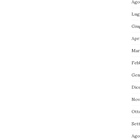
Ago
Lug
Giu
Apr
Mar
Feb
Gen
Dic
Nov
Ott
Set
Ago