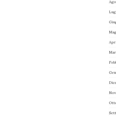
Ago
Lug
Giu
Mag
Apri
Mar
Feb
Gen
Dic
Nov
Ott
Set