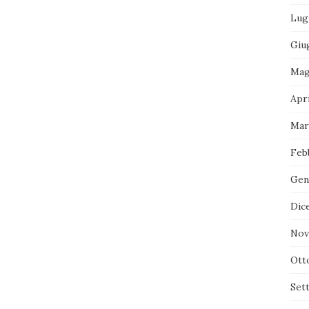
Lug
Giu
Mag
Apr
Mar
Feb
Gen
Dic
Nov
Ott
Set