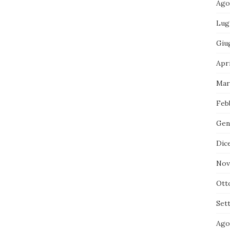
Ago
Lug
Giu
Apr
Mar
Feb
Gen
Dic
Nov
Ott
Set
Ago