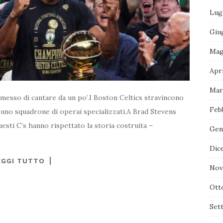
Lug
Giu
Mag
Apr
Mar
 smesso di cantare da un po’.I Boston Celtics stravincono
Feb
 uno squadrone di operai specializzati.A Brad Stevens
questi C’s hanno rispettato la storia costruita –
Gen
Dic
EGGI TUTTO
Nov
Ott
Set