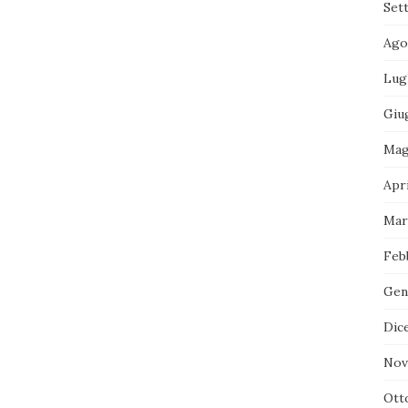
Set
Ago
Lug
Giu
Mag
Apri
Mar
Feb
Gen
Dic
Nov
Ott