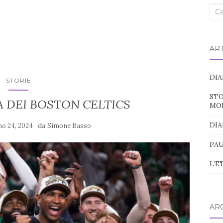
Cer
nel
blo
ART
DIA
STORIE
STO
A DEI BOSTON CELTICS
MO
DIA
da
no 24, 2024
Simone Basso
PAU
L’E
ARC