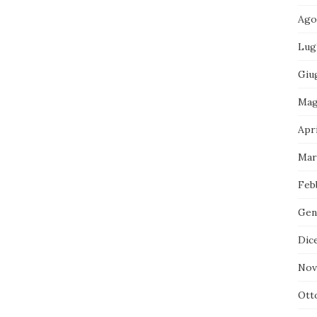
Ago
Lug
Giu
Mag
Apri
Mar
Feb
Gen
Dic
Nov
Ott