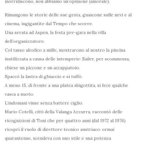
inorridiscono, non abbiamo un’opinione (amorale).
Rimangono le storie delle sue gesta, guascone sulle nevi e al
cinema, ingigantite dal Tempo che scorre.
Una serata ad Aspen, la festa pre-gara nella villa
dell’organizzatore.
Col tasso alcolico a mille, mostrarono al nostro la piscina
inutilizzata a causa delle intemperie: Sailer, per scommessa,
chiese un piccone e un accappatoio.
Spaccò la lastra di ghiaccio e si tuffò.
A meno 15, di fronte a una platea sbigottita, si fece qualche
vasca a nuoto.
L’indomani vinse senza battere ciglio.
Mario Cotelli, cittì della Valanga Azzurra, raccontò delle
ricognizioni di Toni che per quattro anni (dal 1972 al 1976)
ricoprì il ruolo di direttore tecnico austriaco: ormai
quarantenne, scendeva con uno stile e una potenza