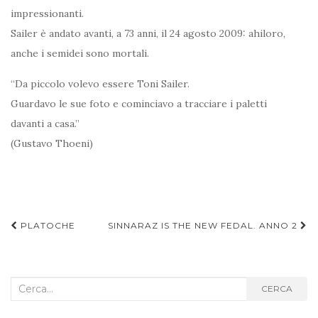
impressionanti.
Sailer è andato avanti, a 73 anni, il 24 agosto 2009: ahiloro,
anche i semidei sono mortali.
“Da piccolo volevo essere Toni Sailer.
Guardavo le sue foto e cominciavo a tracciare i paletti
davanti a casa.”
(Gustavo Thoeni)
Navigazione
PLATOCHE
SINNARAZ IS THE NEW FEDAL. ANNO 2
articoli
Cerca
CERCA
nel