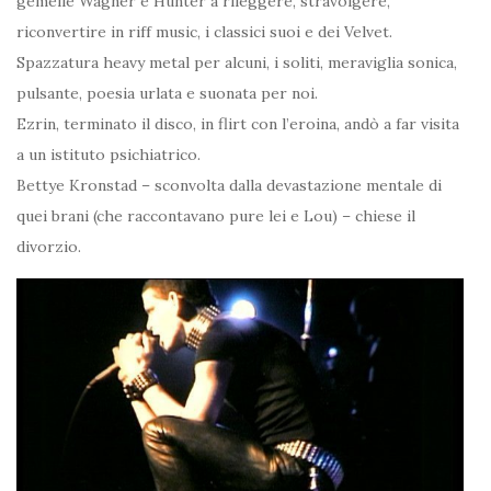
gemelle Wagner e Hunter a rileggere, stravolgere,
riconvertire in riff music, i classici suoi e dei Velvet.
Spazzatura heavy metal per alcuni, i soliti, meraviglia sonica,
pulsante, poesia urlata e suonata per noi.
Ezrin, terminato il disco, in flirt con l’eroina, andò a far visita
a un istituto psichiatrico.
Bettye Kronstad – sconvolta dalla devastazione mentale di
quei brani (che raccontavano pure lei e Lou) – chiese il
divorzio.