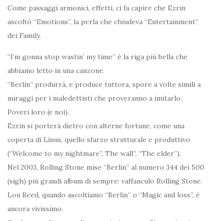
Come passaggi armonici, effetti, ci fa capire che Ezrin
ascoltò “Emotions”, la perla che chiudeva “Entertainment”
dei Family.
“I’m gonna stop wastin’ my time” è la riga più bella che
abbiamo letto in una canzone.
“Berlin” produrrà, e produce tuttora, spore a volte simili a
miraggi per i maledettisti che proveranno a imitarlo.
Poveri loro (e noi).
Ezrin si porterà dietro con alterne fortune, come una
coperta di Linus, quello sfarzo strutturale e produttivo
(“Welcome to my nightmare”, The wall”, “The elder”).
Nel 2003, Rolling Stone mise “Berlin” al numero 344 dei 500
(sigh) più grandi album di sempre: vaffanculo Rolling Stone.
Lou Reed, quando ascoltiamo “Berlin” o “Magic and loss”, è
ancora vivissimo.