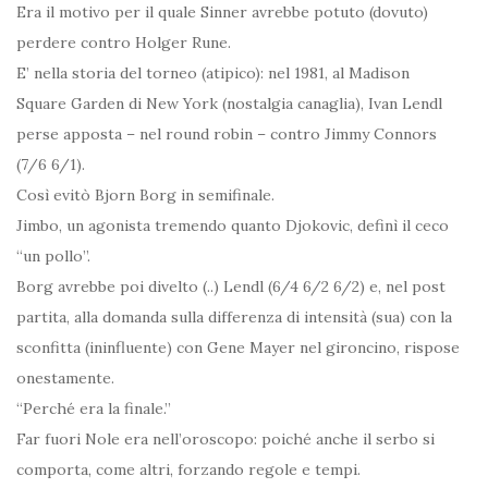
Era il motivo per il quale Sinner avrebbe potuto (dovuto)
perdere contro Holger Rune.
E’ nella storia del torneo (atipico): nel 1981, al Madison
Square Garden di New York (nostalgia canaglia), Ivan Lendl
perse apposta – nel round robin – contro Jimmy Connors
(7/6 6/1).
Così evitò Bjorn Borg in semifinale.
Jimbo, un agonista tremendo quanto Djokovic, definì il ceco
“un pollo”.
Borg avrebbe poi divelto (..) Lendl (6/4 6/2 6/2) e, nel post
partita, alla domanda sulla differenza di intensità (sua) con la
sconfitta (ininfluente) con Gene Mayer nel gironcino, rispose
onestamente.
“Perché era la finale.”
Far fuori Nole era nell’oroscopo: poiché anche il serbo si
comporta, come altri, forzando regole e tempi.