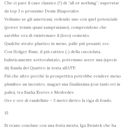
Che ci pare il caso classico (?) di “all or nothing”: superstar
da top 3 o prossimo Denis Shapovalov.
Vediamo se gli americani, vedendo uno con quel potenziale
(power tennis quasi samprasiano), comprendono che
sarebbe ora di risistemare il (loro) cemento.
Qualche strato plastico in meno, palle più pesanti, ecc.
Con Holger Rune, il più cattivo (..) della cucciolata,
balisticamente sottovalutato, potremmo avere una (specie
di) Banda dei Quattro in testa all’ATP.
Più che altro perché la prospettiva potrebbe rendere meno
plumbeo un incontro, magari una finalissima (con tanti ori in
palio), tra Sasha Zverev e Medvedev.
Ore e ore di randellate – 3 metri dietro la riga di fondo.
15
Si erano concluse con una festa mesta, Iga Swiatek che ha