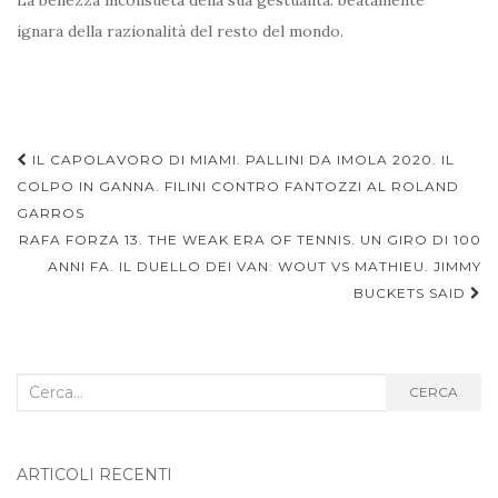
La bellezza inconsueta della sua gestualità: beatamente
ignara della razionalità del resto del mondo.
Navigazione
IL CAPOLAVORO DI MIAMI. PALLINI DA IMOLA 2020. IL
articoli
COLPO IN GANNA. FILINI CONTRO FANTOZZI AL ROLAND
GARROS
RAFA FORZA 13. THE WEAK ERA OF TENNIS. UN GIRO DI 100
ANNI FA. IL DUELLO DEI VAN: WOUT VS MATHIEU. JIMMY
BUCKETS SAID
Cerca
CERCA
nel
blog:
ARTICOLI RECENTI