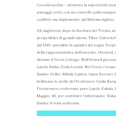
Cecoslovacchia – sfruttava la superiorità tecn
passaggi corti, con un controllo palla esaspe
conflitto ma implementò, dal Sistema inglese,
Gli ungheresi, dopo la fioritura dei Trenta, 
(irripetibile) di grandi talenti. Tibor Galowitc
dal 1949, assemblò la squadra dei sogni. Propr
della rappresentativa dell’esercito, l’Honved, 
divenne il Voros Lobogo. Nell’Honved giocava
Laszlo Budai, Gyula Lorant. Nel Voros c’erano
Sandor Gellér, Mihaly Lantos, Janos Borzsei. I
brillavano le stelle del Professore Gyula Zseng
Ferencvaros evolvevano pure Laszlo Kubala, Is
Maggio ’46, per sostituire l’infortunato “Kuks
Sandor Kocsis sedicenne.