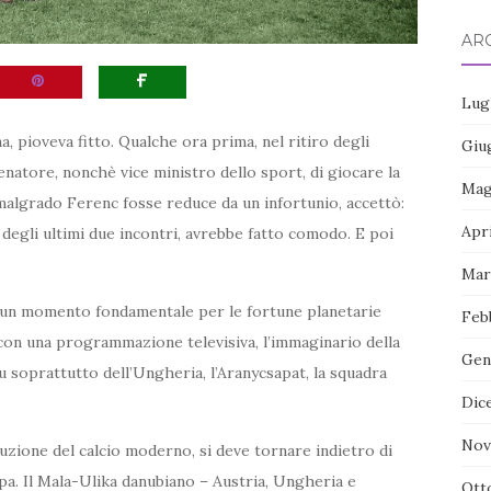
ARC
Lug
a, pioveva fitto. Qualche ora prima, nel ritiro degli
Giu
enatore, nonchè vice ministro dello sport, di giocare la
Mag
, malgrado Ferenc fosse reduce da un infortunio, accettò:
Apr
degli ultimi due incontri, avrebbe fatto comodo. E poi
Mar
o un momento fondamentale per le fortune planetarie
Feb
 con una programmazione televisiva, l’immaginario della
Gen
u soprattutto dell’Ungheria, l’Aranycsapat, la squadra
Dic
Nov
luzione del calcio moderno, si deve tornare indietro di
pa. Il Mala-Ulika danubiano – Austria, Ungheria e
Ott