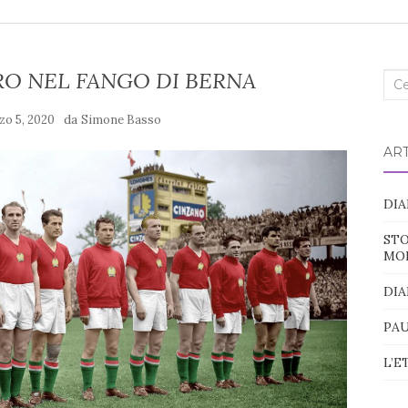
RO NEL FANGO DI BERNA
Cer
nel
da
zo 5, 2020
Simone Basso
blo
ART
DIA
STO
MO
DIA
PAU
L’E