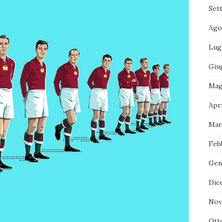
Set
Ago
Lug
Giu
Mag
Apr
Mar
Feb
Gen
Dic
Nov
Ott