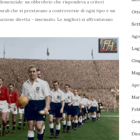
 demenziale: un obbrobrio che rispondeva a criteri
ugurali che si prestavano a controversie di ogni tipo e un
Ott
inazione diretta – insensato. Le migliori si affrontavano
Set
Ago
Lug
Giu
Mag
Apri
Mar
Feb
Gen
Dic