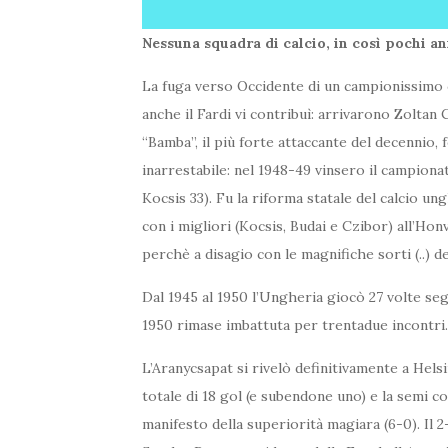
Nessuna squadra di calcio, in così pochi 
La fuga verso Occidente di un campionissimo 
anche il Fardi vi contribuì: arrivarono Zolta
“Bamba”, il più forte attaccante del decennio
inarrestabile: nel 1948-49 vinsero il campionat
Kocsis 33). Fu la riforma statale del calcio 
con i migliori (Kocsis, Budai e Czibor) all’Hon
perchè a disagio con le magnifiche sorti (..) de
Dal 1945 al 1950 l’Ungheria giocò 27 volte seg
1950 rimase imbattuta per trentadue incontr
L’Aranycsapat si rivelò definitivamente a Hels
totale di 18 gol (e subendone uno) e la semi coi
manifesto della superiorità magiara (6-0). Il 2