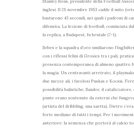
Stanley Rous, presidente della Football Assoc
inglesi. Il 25 novembre 1953 cadde il mito (vet
bastarono 43 secondi, nei quali i padroni di c
difensiva. La lezione di football, cominciata d
la replica, a Budapest, fu brutale (7-1).
Sebes e la squadra d’oro umiliarono l’Inghilterr
con i riflessi felini di Grosics tra i pali, prat
presenza contemporanea di almeno quattro fuo
la magia. Un centravanti arretrato, il playmake
due mezze ali, i favolosi Puskas e Kocsis. Feren
possibilità balistiche; Sandor, il catalizzatore
punte erano sostenute da esterni che fungevano
(artista del dribbling, una saetta). Dietro c’er
forte mediano di tutti i tempi. Per i movimenti 
anteriore: la semenza che porterà al calcio to