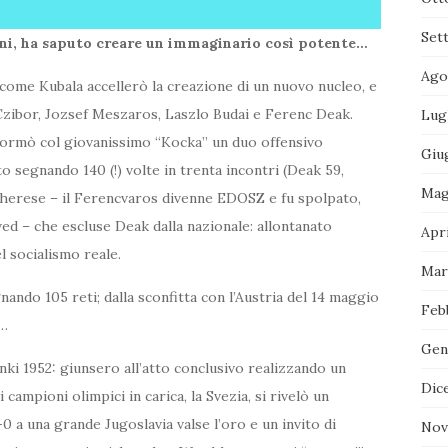
Set
anni, ha saputo creare un immaginario così potente…
Ago
come Kubala accellerò la creazione di un nuovo nucleo, e
n Czibor, Jozsef Meszaros, Laszlo Budai e Ferenc Deak.
Lug
, formò col giovanissimo “Kocka” un duo offensivo
Giu
o segnando 140 (!) volte in trenta incontri (Deak 59,
Mag
ungherese – il Ferencvaros divenne EDOSZ e fu spolpato,
ved – che escluse Deak dalla nazionale: allontanato
Apri
l socialismo reale.
Mar
nando 105 reti; dalla sconfitta con l’Austria del 14 maggio
Feb
i…
Gen
inki 1952: giunsero all’atto conclusivo realizzando un
Dic
 campioni olimpici in carica, la Svezia, si rivelò un
-0 a una grande Jugoslavia valse l’oro e un invito di
Nov