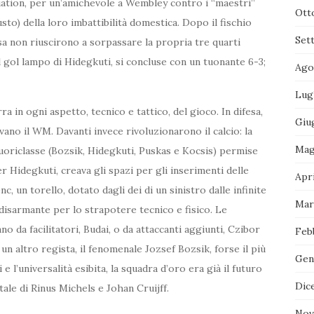
iation, per un’amichevole a Wembley contro i “maestri”
Ott
usto) della loro imbattibilità domestica. Dopo il fischio
Set
asa non riuscirono a sorpassare la propria tre quarti
al gol lampo di Hidegkuti, si concluse con un tuonante 6-3;
Ago
Lug
a in ogni aspetto, tecnico e tattico, del gioco. In difesa,
Giu
icavano il WM. Davanti invece rivoluzionarono il calcio: la
Mag
riclasse (Bozsik, Hidegkuti, Puskas e Kocsis) permise
r Hidegkuti, creava gli spazi per gli inserimenti delle
Apri
c, un torello, dotato dagli dei di un sinistro dalle infinite
Mar
, disarmante per lo strapotere tecnico e fisico. Le
 da facilitatori, Budai, o da attaccanti aggiunti, Czibor
Feb
a un altro regista, il fenomenale Jozsef Bozsik, forse il più
Gen
e l’universalità esibita, la squadra d’oro era già il futuro
Dic
tale di Rinus Michels e Johan Cruijff.
Nov