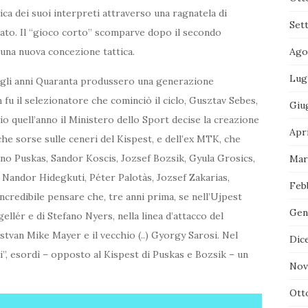
ica dei suoi interpreti attraverso una ragnatela di
Set
rato. Il “gioco corto” scomparve dopo il secondo
 una nuova concezione tattica.
Ago
Lug
negli anni Quaranta produssero una generazione
h fu il selezionatore che cominciò il ciclo, Gusztav Sebes,
Giu
io quell’anno il Ministero dello Sport decise la creazione
Apr
che sorse sulle ceneri del Kispest, e dell’ex MTK, che
no Puskas, Sandor Koscis, Jozsef Bozsik, Gyula Grosics,
Mar
 Nandor Hidegkuti, Péter Palotàs, Jozsef Zakarias,
Feb
ncredibile pensare che, tre anni prima, se nell’Ujpest
Gen
ellér e di Stefano Nyers, nella linea d’attacco del
tvan Mike Mayer e il vecchio (..) Gyorgy Sarosi. Nel
Dic
i”, esordì – opposto al Kispest di Puskas e Bozsik – un
Nov
Ott