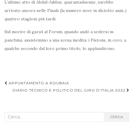
L’ultimo atto di Abdul-Jabbar, quarantaduenne, sarebbe
arrivato ancora nelle Finals (la numero nove in diciotto anni..)
quattro stagioni più tardi.
Sul morire di gara4 al Forum, quando andò a sedersi in
panchina, assistemmo a una scena inedita: i Pistons, in coro, a
qualche secondo dal loro primo titolo, lo applaudirono.
Navigazione
APPUNTAMENTO A ROUBAIX
articoli
DIARIO TECNICO E POLITICO DEL GIRO D’ITALIA 2022
Cerca
CERCA
nel
blog: