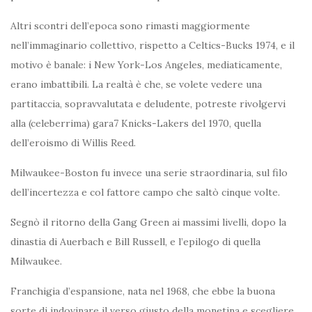
Altri scontri dell’epoca sono rimasti maggiormente
nell’immaginario collettivo, rispetto a Celtics-Bucks 1974, e il
motivo è banale: i New York-Los Angeles, mediaticamente,
erano imbattibili. La realtà è che, se volete vedere una
partitaccia, sopravvalutata e deludente, potreste rivolgervi
alla (celeberrima) gara7 Knicks-Lakers del 1970, quella
dell’eroismo di Willis Reed.
Milwaukee-Boston fu invece una serie straordinaria, sul filo
dell’incertezza e col fattore campo che saltò cinque volte.
Segnò il ritorno della Gang Green ai massimi livelli, dopo la
dinastia di Auerbach e Bill Russell, e l’epilogo di quella
Milwaukee.
Franchigia d’espansione, nata nel 1968, che ebbe la buona
sorte di indovinare il verso giusto della monetina e scegliere