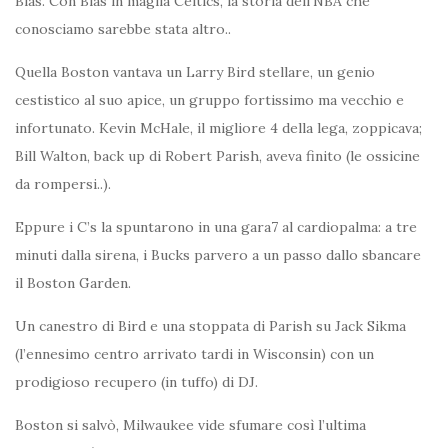
Bias. Con Bias in maglia Celtics, la storia dell’NBA che
conosciamo sarebbe stata altro..
Quella Boston vantava un Larry Bird stellare, un genio
cestistico al suo apice, un gruppo fortissimo ma vecchio e
infortunato. Kevin McHale, il migliore 4 della lega, zoppicava;
Bill Walton, back up di Robert Parish, aveva finito (le ossicine
da rompersi..).
Eppure i C’s la spuntarono in una gara7 al cardiopalma: a tre
minuti dalla sirena, i Bucks parvero a un passo dallo sbancare
il Boston Garden.
Un canestro di Bird e una stoppata di Parish su Jack Sikma
(l’ennesimo centro arrivato tardi in Wisconsin) con un
prodigioso recupero (in tuffo) di DJ.
Boston si salvò, Milwaukee vide sfumare così l’ultima