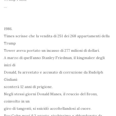
…
1986.
Times scrisse che la vendita di 251 dei 268 appartamenti della
Trump
Tower aveva portato un incasso di 277 milioni di dollari.
A marzo di quell’anno Stanley Friedman, il kingmaker degli
inizi di
Donald, fu arrestato e accusato di corruzione da Rudolph
Giuliani:
sconterà 12 anni di prigione.
Negli stessi giorni Donald Manes, il reuccio del Bronx,
coinvolto in un
giro di tangenti, si suicidò accoltellandosi al cuore.
Roy Cohn morì il 2 agosto, ricchissimo e abbandonato da