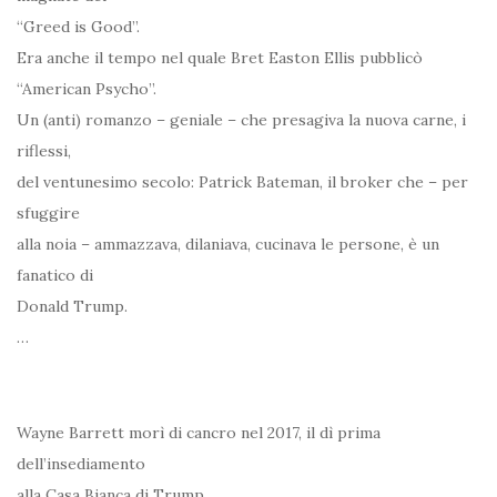
“Greed is Good”.
Era anche il tempo nel quale Bret Easton Ellis pubblicò
“American Psycho”.
Un (anti) romanzo – geniale – che presagiva la nuova carne, i
riflessi,
del ventunesimo secolo: Patrick Bateman, il broker che – per
sfuggire
alla noia – ammazzava, dilaniava, cucinava le persone, è un
fanatico di
Donald Trump.
…
Wayne Barrett morì di cancro nel 2017, il dì prima
dell’insediamento
alla Casa Bianca di Trump.