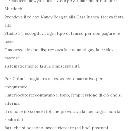
l’arcidiocesi newyorchese, George Steinbrenner e Rupert
Murdoch.
Prendeva il té con Nancy Reagan alla Casa Bianca, faceva festa
allo
Studio 54, escogitava ogni tipo di trucco per non pagare le
tasse.
Omosessuale che disprezzava la comunità gay, la irrideva,
nascose
sistematicamente la sua omosessualità.
Per Cohn la bugia era un espediente narrativo per
conquistare
l’interlocutore: contavano il tono, l’impressione di ciò che si
afferma,
il rumore (lo sconcerto) che provocava la menzogna, non la
realtà dei
fatti che si possono invece ricreare (ad hoc) postumi.